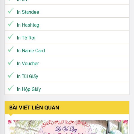
In Standee
In Hashtag
In Tờ Rơi
In Name Card
In Voucher
In Túi Giấy
In Hộp Giấy
BÀI VIẾT LIÊN QUAN