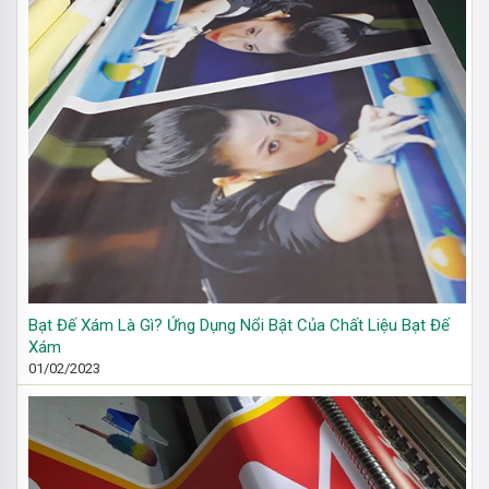
Bạt Đế Xám Là Gì? Ứng Dụng Nổi Bật Của Chất Liệu Bạt Đế
Xám
01/02/2023