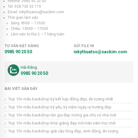
Hotline: 0985 90 20 50
Tel: 028 730 32 179
Email: inkythuatso@sackim.com
Thời gian làm việc
Sáng: 8h00 – 11h30
Chiều: 13h00 – 17h00
Làm việc từ thứ 2 – 7 hàng tuần
TƯ VẤN ĐẶT HÀNG
GỬI FILE IN
0985 90 20 50
inkythuatso@sackim.com
Hải Đăng
0985 90 20 50
BÀI VIẾT GẦN ĐÂY
Top 10+ mẫu backdrop ký kết hợp đồng đẹp, ấn tượng nhất
Top 10+ mẫu backdrop kỷ yếu, kỷ niệm ngày ra trường đẹp
Top 10+ mẫu backdrop tân gia đẹp mừng gia chủ có nhà mới
Top 10+ mẫu backdrop khai giảng đẹp mở màn năm học mới
Top 10+ mẫu backdrop giải cầu lông đẹp, sinh động, ấn tượng