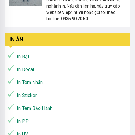
nghành in. Nếu cần liên hệ, hãy truy cập
website
vieprint.vn
hoặc gọi tôi theo
hotline:
0985 90 20 50
.
IN ẤN
In Bạt
In Decal
In Tem Nhãn
In Sticker
In Tem Bảo Hành
In PP
In UV