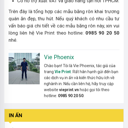
Có hỗ trợ xuất VAT và giao hàng tận nơi TPHCM.
Trên đây là tổng hợp các mẫu băng rôn khai trương
quán ăn đẹp, thu hút. Nếu quý khách có nhu cầu tư
vấn báo giá chi tiết về các mẫu băng rôn này, xin vui
lòng liên hệ Vie Print theo hotline:
0985 90 20 50
nhé.
Vie Phoenix
Chào bạn! Tôi là Vie Phoenix, tác giả của
trang
Vie Print
. Rất hân hạnh gửi đến bạn
các dịch vụ in ấn và kiến thức hữu ích về
nghành in. Nếu cần liên hệ, hãy truy cập
website
vieprint.vn
hoặc gọi tôi theo
hotline:
0985 90 20 50
.
IN ẤN