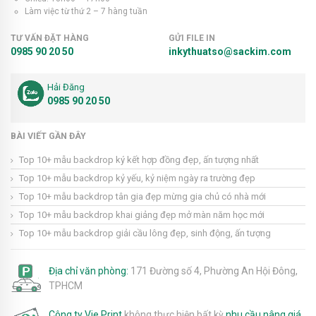
Làm việc từ thứ 2 – 7 hàng tuần
TƯ VẤN ĐẶT HÀNG
GỬI FILE IN
0985 90 20 50
inkythuatso@sackim.com
Hải Đăng
0985 90 20 50
BÀI VIẾT GẦN ĐÂY
Top 10+ mẫu backdrop ký kết hợp đồng đẹp, ấn tượng nhất
Top 10+ mẫu backdrop kỷ yếu, kỷ niệm ngày ra trường đẹp
Top 10+ mẫu backdrop tân gia đẹp mừng gia chủ có nhà mới
Top 10+ mẫu backdrop khai giảng đẹp mở màn năm học mới
Top 10+ mẫu backdrop giải cầu lông đẹp, sinh động, ấn tượng
Địa chỉ văn phòng:
171 Đường số 4, Phường An Hội Đông,
TPHCM
Công ty Vie Print
không thực hiện bất kỳ
nhu cầu nâng giá