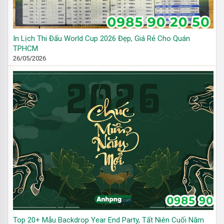
In Lịch Thi Đấu World Cup 2026 Đẹp, Giá Rẻ Cho Quán
TPHCM
26/05/2026
Top 20+ Mẫu Backdrop Year End Party, Tất Niên Cuối Năm