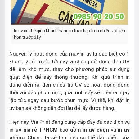
In uv có thể giúp khách hàng in trực tiếp trên nhiều vật liệu
hơn trước đây
Nguyên lý hoạt động của máy in uv là đặc biệt có 1
không 2 từ trước tới nay vì chúng sử dụng đèn UV
để làm khô mực, thay cho phương pháp sử dụng
quạt điện để sấy thông thường. Khi quá trình in
đang diễn ra, đèn chiếu tia UV sẽ hoat động đồng
thời với đầu phun mực, quá trình sấy sẽ diễn ra ngay
lập tức ngay sau bước phun mực. Vì thế, khi đặt in
uv bạn sẽ không cần đợi lâu để lấy được hàng.
Hiện nay, Vie Print đang cung cấp đầy đủ các dịch vụ
in uv giá rẻ TPHCM
bao gồm
in uv cuộn
và
in uv
phẳng
. Chúng ta sẽ tìm hiểu cụ thể đặc điểm của