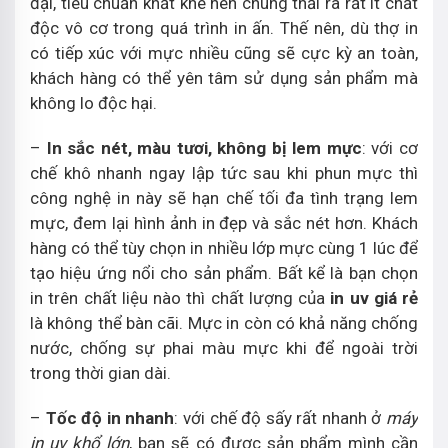
đại, tiêu chuẩn khắt khe nên chúng thải ra rất ít chất
độc vô cơ trong quá trình in ấn. Thế nên, dù thợ in
có tiếp xúc với mực nhiều cũng sẽ cực kỳ an toàn,
khách hàng có thể yên tâm sử dụng sản phẩm mà
không lo độc hại.
–
In sắc nét, màu tươi, không bị lem mực
: với cơ
chế khô nhanh ngay lập tức sau khi phun mực thì
công nghệ in này sẽ hạn chế tối đa tình trạng lem
mực, đem lại hình ảnh in đẹp và sắc nét hơn. Khách
hàng có thể tùy chọn in nhiều lớp mực cùng 1 lúc để
tạo hiệu ứng nổi cho sản phẩm. Bất kể là bạn chọn
in trên chất liệu nào thì chất lượng của
in uv giá rẻ
là không thể bàn cãi. Mực in còn có khả năng chống
nước, chống sự phai màu mực khi để ngoài trời
trong thời gian dài.
–
Tốc độ in nhanh
: với chế độ sấy rất nhanh ở
máy
in uv khổ lớn
, bạn sẽ có được sản phẩm mình cần