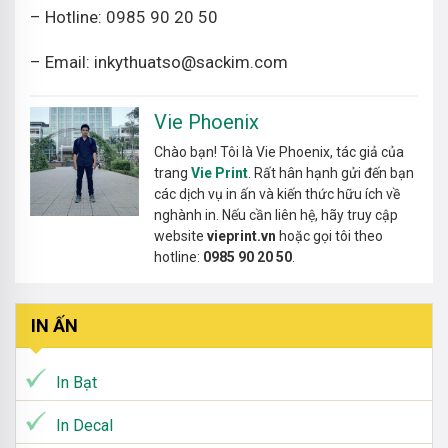
– Hotline: 0985 90 20 50
– Email: inkythuatso@sackim.com
Vie Phoenix
Chào bạn! Tôi là Vie Phoenix, tác giả của
trang
Vie Print
. Rất hân hạnh gửi đến bạn
các dịch vụ in ấn và kiến thức hữu ích về
nghành in. Nếu cần liên hệ, hãy truy cập
website
vieprint.vn
hoặc gọi tôi theo
hotline:
0985 90 20 50
.
IN ẤN
In Bạt
In Decal