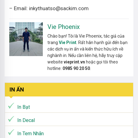
– Email: inkythuatso@sackim.com
Vie Phoenix
Chào bạn! Tôi là Vie Phoenix, tác giả của
trang
Vie Print
. Rất hân hạnh gửi đến bạn
các dịch vụ in ấn và kiến thức hữu ích về
nghành in. Nếu cần liên hệ, hãy truy cập
website
vieprint.vn
hoặc gọi tôi theo
hotline:
0985 90 20 50
.
IN ẤN
In Bạt
In Decal
In Tem Nhãn