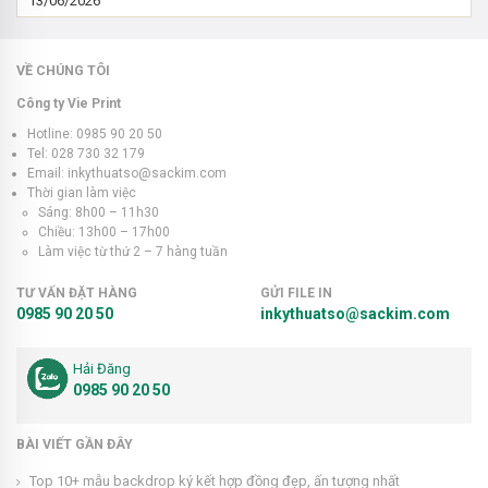
13/06/2026
VỀ CHÚNG TÔI
Công ty Vie Print
Hotline: 0985 90 20 50
Tel: 028 730 32 179
Email: inkythuatso@sackim.com
Thời gian làm việc
Sáng: 8h00 – 11h30
Chiều: 13h00 – 17h00
Làm việc từ thứ 2 – 7 hàng tuần
TƯ VẤN ĐẶT HÀNG
GỬI FILE IN
0985 90 20 50
inkythuatso@sackim.com
Hải Đăng
0985 90 20 50
BÀI VIẾT GẦN ĐÂY
Top 10+ mẫu backdrop ký kết hợp đồng đẹp, ấn tượng nhất