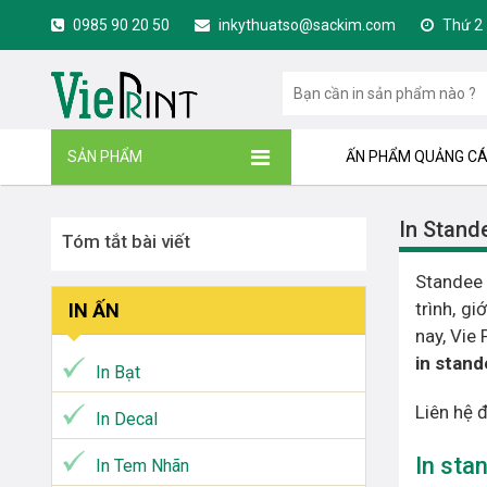
0985 90 20 50
inkythuatso@sackim.com
Thứ 2 -
SẢN PHẨM
ẤN PHẨM QUẢNG C
In Stand
Tóm tắt bài viết
Standee 
trình, g
IN ẤN
nay, Vie
in stand
In Bạt
Liên hệ 
In Decal
In stan
In Tem Nhãn