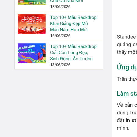
Chủ Có Nhà Mới
18/06/2026
Top 10+ Mẫu Backdrop
Khai Giảng Đẹp Mở
Màn Năm Học Mới
16/06/2026
Standee 
quảng cá
Top 10+ Mẫu Backdrop
thấy một
Giải Cầu Lông Đẹp,
Sinh Động, Ấn Tượng
13/06/2026
Ứng dụ
Trên thự
Làm st
Về bản c
dụng tru
đặt
in s
mình.