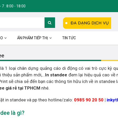
 7 : 8:00 - 18:00
ÁO
ẤN PHẨM TIẾP THỊ
TIN TỨC
ee
là 1 loại chân dựng quảng cáo di động có vai trò cực kỳ q
iới thiệu sản phẩm mới,…
In standee
đem lại hiệu quả cao về 
 Print sẽ chia sẻ đến bạn các thông tin hữu ích về in standee
ee giá rẻ tại TPHCM
nhé.
đặt in standee và pp theo hotline/zalo:
0985 90 20 50
|
inky
dee là gì?