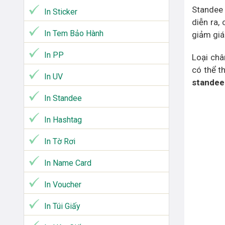
Standee 
In Sticker
diễn ra,
In Tem Bảo Hành
giảm giá
In PP
Loại châ
có thể t
In UV
standee
In Standee
In Hashtag
In Tờ Rơi
In Name Card
In Voucher
In Túi Giấy