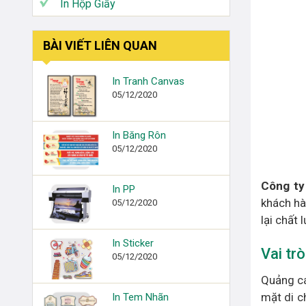
In Hộp Giấy
BÀI VIẾT LIÊN QUAN
In Tranh Canvas
05/12/2020
In Băng Rôn
05/12/2020
Công ty 
In PP
khách hà
05/12/2020
lại chất 
In Sticker
Vai tr
05/12/2020
Quảng cá
mặt di c
In Tem Nhãn