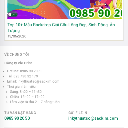
Top 10+ Mẫu Backdrop Giải Cầu Lông Đẹp, Sinh Động, Ấn
Tượng
13/06/2026
VỀ CHÚNG TÔI
Công ty Vie Print
Hotline: 0985 90 20 50
Tel: 028 730 32 179
Email: inkythuatso@sackim.com
Thời gian làm việc
Sáng: 8h00 – 11h30
Chiều: 13h00 – 17h00
Làm việc từ thứ 2 – 7 hàng tuần
TƯ VẤN ĐẶT HÀNG
GỬI FILE IN
0985 90 20 50
inkythuatso@sackim.com