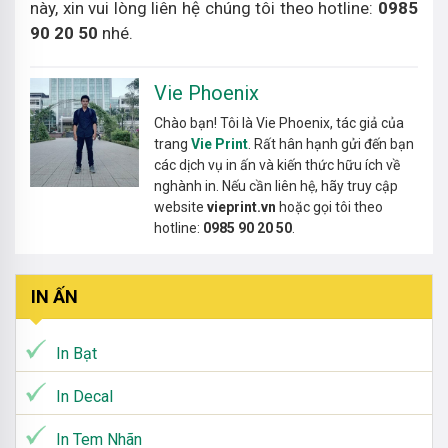
này, xin vui lòng liên hệ chúng tôi theo hotline:
0985
90 20 50
nhé.
Vie Phoenix
Chào bạn! Tôi là Vie Phoenix, tác giả của
trang
Vie Print
. Rất hân hạnh gửi đến bạn
các dịch vụ in ấn và kiến thức hữu ích về
nghành in. Nếu cần liên hệ, hãy truy cập
website
vieprint.vn
hoặc gọi tôi theo
hotline:
0985 90 20 50
.
IN ẤN
In Bạt
In Decal
In Tem Nhãn