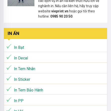
các dịch vụ in ấn và kiến thức hữu ích về
nghành in. Nếu cần liên hệ, hãy truy cập
website
vieprint.vn
hoặc gọi tôi theo
hotline:
0985 90 20 50
.
IN ẤN
In Bạt
In Decal
In Tem Nhãn
In Sticker
In Tem Bảo Hành
In PP