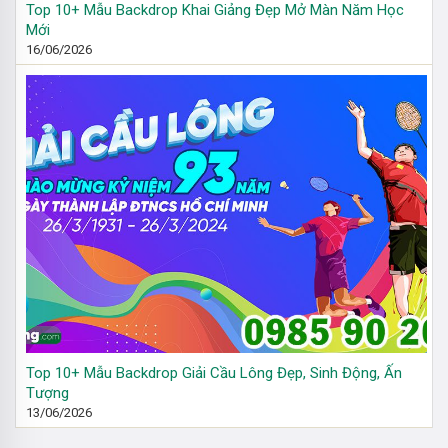
Top 10+ Mẫu Backdrop Khai Giảng Đẹp Mở Màn Năm Học
Mới
16/06/2026
Top 10+ Mẫu Backdrop Giải Cầu Lông Đẹp, Sinh Động, Ấn
Tượng
13/06/2026