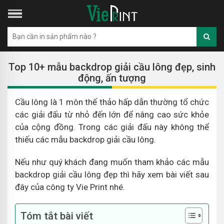
Top 10+ mẫu backdrop giải cầu lông đẹp, sinh
động, ấn tượng
Cầu lông là 1 môn thế thảo hấp dẫn thường tổ chức
các giải đấu từ nhỏ đến lớn để nâng cao sức khỏe
của cộng đồng. Trong các giải đấu này không thể
thiếu các mẫu backdrop giải cầu lông.
Nếu như quý khách đang muốn tham khảo các mẫu
backdrop giải cầu lông đẹp thì hãy xem bài viết sau
đây của công ty Vie Print nhé.
Tóm tắt bài viết