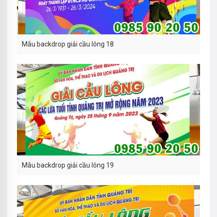
Mẫu backdrop giải cầu lông 18
Mẫu backdrop giải cầu lông 19