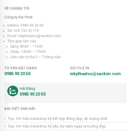
VỀ CHÚNG TÔI
Công ty Vie Print
Hotline: 0985 90 20 50
Tel: 028 730 32 179
Email: inkythuatso@sackim.com
Thời gian làm việc
Sáng: 8h00 – 11h30
Chiều: 13h00 – 17h00
Làm việc từ thứ 2 – 7 hàng tuần
TƯ VẤN ĐẶT HÀNG
GỬI FILE IN
0985 90 20 50
inkythuatso@sackim.com
Hải Đăng
0985 90 20 50
BÀI VIẾT GẦN ĐÂY
Top 10+ mẫu backdrop ký kết hợp đồng đẹp, ấn tượng nhất
Top 10+ mẫu backdrop kỷ yếu, kỷ niệm ngày ra trường đẹp