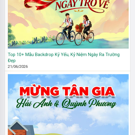
Top 10+ Mẫu Backdrop Kỷ Yếu, Kỷ Niệm Ngày Ra Trường
Đẹp
21/06/2026