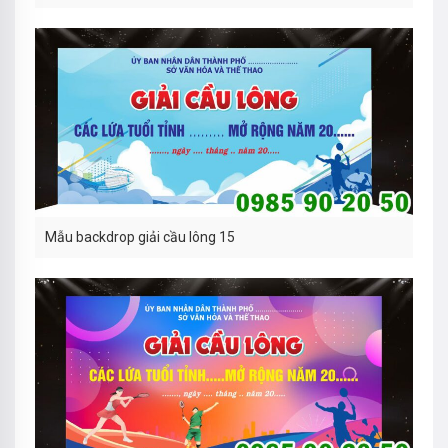
Mẫu backdrop giải cầu lông 15