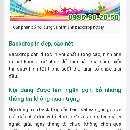
Cần phân bổ nội dung và hình ảnh backdrop hợp lý
Backdrop in đẹp, sắc nét
Backdrop cần được in với chất lượng cao, hình ảnh
rõ nét không mờ nhòe để đảm bảo khả năng hiển
thị, quay hình tốt trong suốt thời gian tổ chức giải
đấu.
Nội dung được làm ngắn gọn, bỏ những
thông tin không quan trọng
Nội dung trên backdrop cần bám sát và ngắn gọn về
giải đấu như đơn vị tổ chức, đơn vị tài trợ, tên giải, ý
nghĩa giải, ngày tháng tổ chức. Không chèn quá