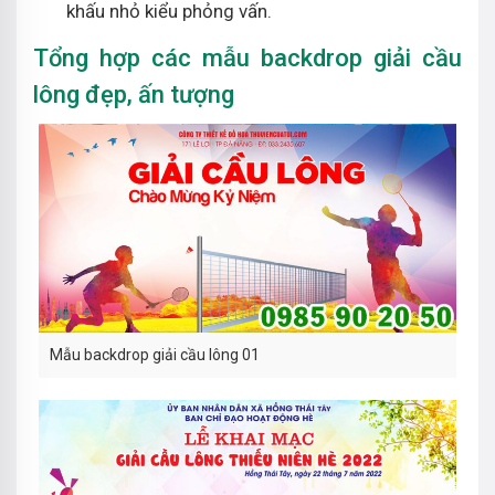
khấu nhỏ kiểu phỏng vấn.
Tổng hợp các mẫu backdrop giải cầu
lông đẹp, ấn tượng
Mẫu backdrop giải cầu lông 01