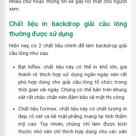
nhiều chữ hoặc thông tin sẽ gây rối mắt cho người
xem.
Chất liệu in backdrop giải cầu lông
thường được sử dụng
Hiện nay, có 2 chất liệu chính để làm backdrop giải
cầu lông như sau:
Bạt hiflex: chất liệu này có thể in khổ lớn, giá
thành rẻ thích hợp sử dụng ngắn ngày nên rất
phù hợp dùng cho giải cầu lông tổ chức trong
thời gian vài ngày. Chúng có thể bắn trên khung
sắt rất chắc chắn nên đảm bảo vệ mặt thi công.
Chất liệu formex: chất liệu này có chất lượng in
đẹp, rõ nét và bề mặt phẳng mang lại tính thẩm
mỹ cao. Tuy nhiên, chúng chỉ làm được kích
thước nhỏ nên chỉ thích hợp dùng cho các sân