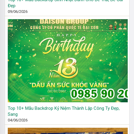
Đẹp
09/06/2026
Top 10+ Mẫu Backdrop Kỷ Niệm Thành Lập Công Ty Đẹp,
Sang
04/06/2026