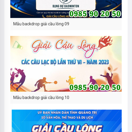
Mẫu backdrop giải cầu lông 09
Mẫu backdrop giải cầu lông 10