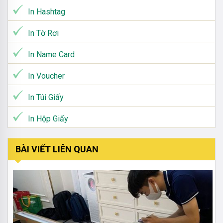
In Hashtag
In Tờ Rơi
In Name Card
In Voucher
In Túi Giấy
In Hộp Giấy
BÀI VIẾT LIÊN QUAN