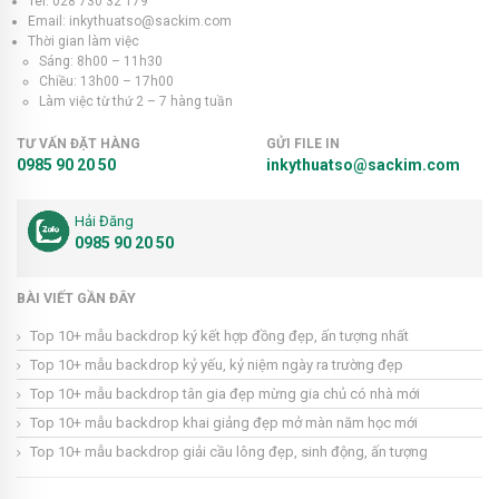
Tel: 028 730 32 179
Email: inkythuatso@sackim.com
Thời gian làm việc
Sáng: 8h00 – 11h30
Chiều: 13h00 – 17h00
Làm việc từ thứ 2 – 7 hàng tuần
TƯ VẤN ĐẶT HÀNG
GỬI FILE IN
0985 90 20 50
inkythuatso@sackim.com
Hải Đăng
0985 90 20 50
BÀI VIẾT GẦN ĐÂY
Top 10+ mẫu backdrop ký kết hợp đồng đẹp, ấn tượng nhất
Top 10+ mẫu backdrop kỷ yếu, kỷ niệm ngày ra trường đẹp
Top 10+ mẫu backdrop tân gia đẹp mừng gia chủ có nhà mới
Top 10+ mẫu backdrop khai giảng đẹp mở màn năm học mới
Top 10+ mẫu backdrop giải cầu lông đẹp, sinh động, ấn tượng