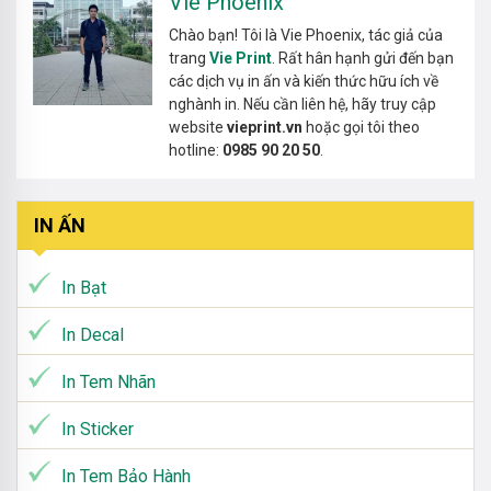
Vie Phoenix
Chào bạn! Tôi là Vie Phoenix, tác giả của
trang
Vie Print
. Rất hân hạnh gửi đến bạn
các dịch vụ in ấn và kiến thức hữu ích về
nghành in. Nếu cần liên hệ, hãy truy cập
website
vieprint.vn
hoặc gọi tôi theo
hotline:
0985 90 20 50
.
IN ẤN
In Bạt
In Decal
In Tem Nhãn
In Sticker
In Tem Bảo Hành