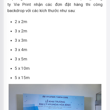
ty Vie Print nhận các đơn đặt hàng thi công
backdrop với các kích thước như sau:
2 x 2m
3 x 2m
3 x 3m
3 x 4m
3 x 5m
5 x 10m
5 x 15m