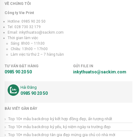
VỀ CHÚNG TÔI
Công ty Vie Print
Hotline: 0985 90 20 50
Tel: 028 730 32 179
Email: inkythuatso@sackim.com
Thời gian làm việc
Sáng: 8h00 – 11h30
Chiều: 13h00 – 17h00
Làm việc từ thứ 2 – 7 hàng tuần
TƯ VẤN ĐẶT HÀNG
GỬI FILE IN
0985 90 20 50
inkythuatso@sackim.com
Hải Đăng
0985 90 20 50
BÀI VIẾT GẦN ĐÂY
Top 10+ mẫu backdrop ký kết hợp đồng đẹp, ấn tượng nhất
Top 10+ mẫu backdrop kỷ yếu, kỷ niệm ngày ra trường đẹp
Top 10+ mẫu backdrop tân gia đẹp mừng gia chủ có nhà mới