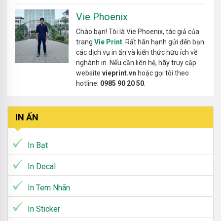
Vie Phoenix
Chào bạn! Tôi là Vie Phoenix, tác giả của
trang
Vie Print
. Rất hân hạnh gửi đến bạn
các dịch vụ in ấn và kiến thức hữu ích về
nghành in. Nếu cần liên hệ, hãy truy cập
website
vieprint.vn
hoặc gọi tôi theo
hotline:
0985 90 20 50
.
IN ẤN
In Bạt
In Decal
In Tem Nhãn
In Sticker