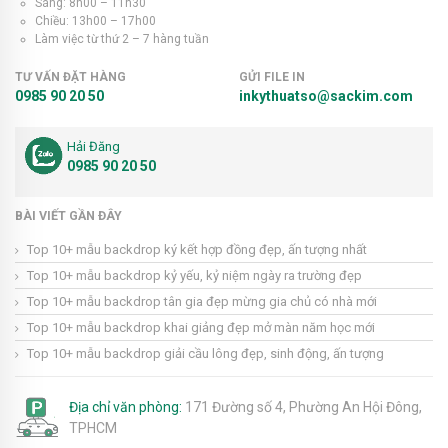
Sáng: 8h00 – 11h30
Chiều: 13h00 – 17h00
Làm việc từ thứ 2 – 7 hàng tuần
TƯ VẤN ĐẶT HÀNG
GỬI FILE IN
0985 90 20 50
inkythuatso@sackim.com
Hải Đăng
0985 90 20 50
BÀI VIẾT GẦN ĐÂY
Top 10+ mẫu backdrop ký kết hợp đồng đẹp, ấn tượng nhất
Top 10+ mẫu backdrop kỷ yếu, kỷ niệm ngày ra trường đẹp
Top 10+ mẫu backdrop tân gia đẹp mừng gia chủ có nhà mới
Top 10+ mẫu backdrop khai giảng đẹp mở màn năm học mới
Top 10+ mẫu backdrop giải cầu lông đẹp, sinh động, ấn tượng
Địa chỉ văn phòng:
171 Đường số 4, Phường An Hội Đông,
TPHCM