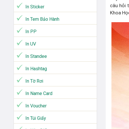
câu hỏi 
In Sticker
Khoa Họ
In Tem Bảo Hành
In PP
In UV
In Standee
In Hashtag
In Tờ Rơi
In Name Card
In Voucher
In Túi Giấy