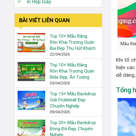
In Hộp Giấy
BÀI VIẾT LIÊN QUAN
Top 10+ Mẫu Băng
Rôn Khai Trương Quán
Mẫu thi
Bia Đẹp Thu Hút Khách
22/04/2026
Khi tổ c
Top 10+ Mẫu Băng
hiện các
Rôn Khai Trương Quán
dễ dàng,
Bida Đẹp, Ấn Tượng
20/04/2026
Tổng h
Top 15+ Mẫu Backdrop
Giải Pickleball Đẹp
Chuyên Nghiệp
09/04/2026
Top 20+ Mẫu Backdrop
Bóng Đá Đẹp, Chuyên
Nghiệp