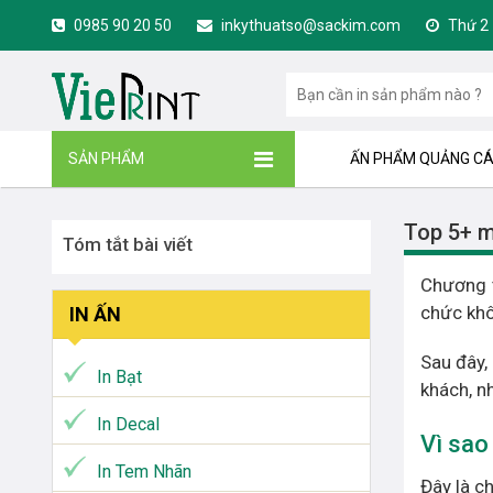
0985 90 20 50
inkythuatso@sackim.com
Thứ 2 -
SẢN PHẨM
ẤN PHẨM QUẢNG C
Top 5+ m
Tóm tắt bài viết
Chương t
chức khô
IN ẤN
Sau đây,
In Bạt
khách, n
In Decal
Vì sao
In Tem Nhãn
Đây là ch