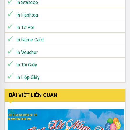
In Standee
In Hashtag
In Tờ Rơi
In Name Card
In Voucher
In Túi Giấy
In Hộp Giấy
BÀI VIẾT LIÊN QUAN