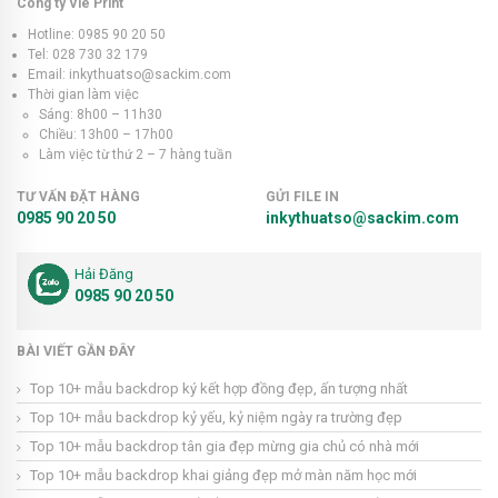
Công ty Vie Print
Hotline: 0985 90 20 50
Tel: 028 730 32 179
Email: inkythuatso@sackim.com
Thời gian làm việc
Sáng: 8h00 – 11h30
Chiều: 13h00 – 17h00
Làm việc từ thứ 2 – 7 hàng tuần
TƯ VẤN ĐẶT HÀNG
GỬI FILE IN
0985 90 20 50
inkythuatso@sackim.com
Hải Đăng
0985 90 20 50
BÀI VIẾT GẦN ĐÂY
Top 10+ mẫu backdrop ký kết hợp đồng đẹp, ấn tượng nhất
Top 10+ mẫu backdrop kỷ yếu, kỷ niệm ngày ra trường đẹp
Top 10+ mẫu backdrop tân gia đẹp mừng gia chủ có nhà mới
Top 10+ mẫu backdrop khai giảng đẹp mở màn năm học mới