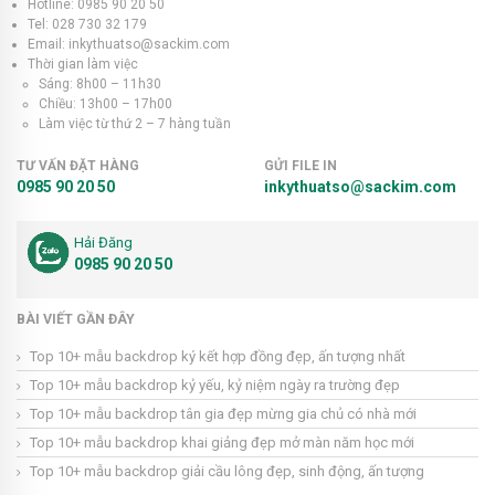
Hotline: 0985 90 20 50
Tel: 028 730 32 179
Email: inkythuatso@sackim.com
Thời gian làm việc
Sáng: 8h00 – 11h30
Chiều: 13h00 – 17h00
Làm việc từ thứ 2 – 7 hàng tuần
TƯ VẤN ĐẶT HÀNG
GỬI FILE IN
0985 90 20 50
inkythuatso@sackim.com
Hải Đăng
0985 90 20 50
BÀI VIẾT GẦN ĐÂY
Top 10+ mẫu backdrop ký kết hợp đồng đẹp, ấn tượng nhất
Top 10+ mẫu backdrop kỷ yếu, kỷ niệm ngày ra trường đẹp
Top 10+ mẫu backdrop tân gia đẹp mừng gia chủ có nhà mới
Top 10+ mẫu backdrop khai giảng đẹp mở màn năm học mới
Top 10+ mẫu backdrop giải cầu lông đẹp, sinh động, ấn tượng