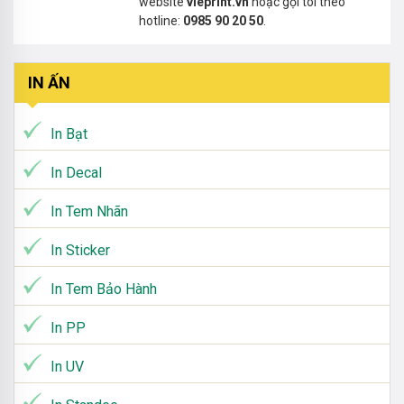
website
vieprint.vn
hoặc gọi tôi theo
hotline:
0985 90 20 50
.
IN ẤN
In Bạt
In Decal
In Tem Nhãn
In Sticker
In Tem Bảo Hành
In PP
In UV