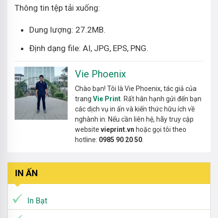
Thông tin tệp tải xuống:
Dung lượng: 27.2MB.
Định dạng file: AI, JPG, EPS, PNG.
Vie Phoenix
Chào bạn! Tôi là Vie Phoenix, tác giả của
trang
Vie Print
. Rất hân hạnh gửi đến bạn
các dịch vụ in ấn và kiến thức hữu ích về
nghành in. Nếu cần liên hệ, hãy truy cập
website
vieprint.vn
hoặc gọi tôi theo
hotline:
0985 90 20 50
.
IN ẤN
In Bạt