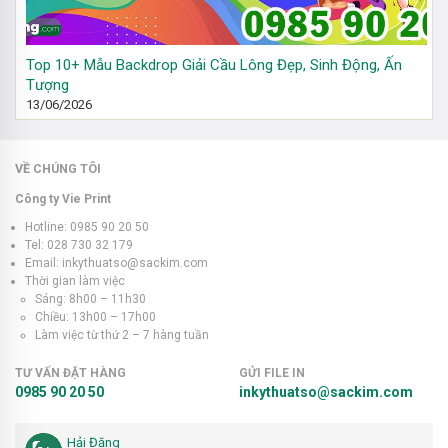
Top 10+ Mẫu Backdrop Giải Cầu Lông Đẹp, Sinh Động, Ấn
Tượng
13/06/2026
VỀ CHÚNG TÔI
Công ty Vie Print
Hotline: 0985 90 20 50
Tel: 028 730 32 179
Email: inkythuatso@sackim.com
Thời gian làm việc
Sáng: 8h00 – 11h30
Chiều: 13h00 – 17h00
Làm việc từ thứ 2 – 7 hàng tuần
TƯ VẤN ĐẶT HÀNG
GỬI FILE IN
0985 90 20 50
inkythuatso@sackim.com
Hải Đăng