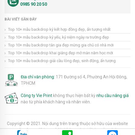
0985 90 20 50
BÀI VIẾT GẦN ĐÂY
Top 10+ mẫu backdrop ký kết hợp đồng đẹp, ấn tượng nhất
Top 10+ mẫu backdrop kỷ yếu, kỷ niệm ngày ra trường đẹp
Top 10+ mẫu backdrop tân gia đẹp mừng gia chủ có nhà mới
Top 10+ mẫu backdrop khai giảng đẹp mở màn năm học mới
Top 10+ mẫu backdrop giải cầu lông đẹp, sinh động, ấn tượng
Địa chỉ văn phòng:
171 Đường số 4, Phường An Hội Đông,
TPHCM
Công ty Vie Print
không thực hiện bất kỳ
nhu cầu nâng giá
nào từ phía khách hàng và nhân viên.
Copyright © 2021. Nội dung trên trang thuộc sở hữu của website
vieprint.vn
. Khi copy bài viết bạn nhớ để lại nguồn nhé.