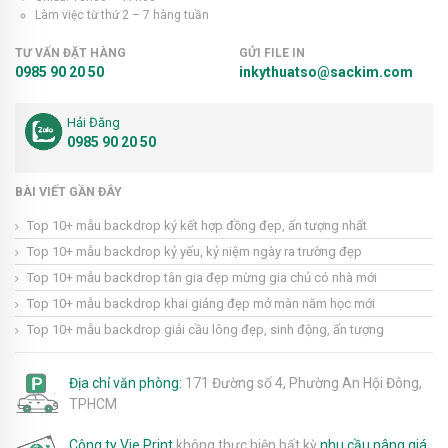
Làm việc từ thứ 2 – 7 hàng tuần
TƯ VẤN ĐẶT HÀNG
GỬI FILE IN
0985 90 20 50
inkythuatso@sackim.com
Hải Đăng
0985 90 20 50
BÀI VIẾT GẦN ĐÂY
Top 10+ mẫu backdrop ký kết hợp đồng đẹp, ấn tượng nhất
Top 10+ mẫu backdrop kỷ yếu, kỷ niệm ngày ra trường đẹp
Top 10+ mẫu backdrop tân gia đẹp mừng gia chủ có nhà mới
Top 10+ mẫu backdrop khai giảng đẹp mở màn năm học mới
Top 10+ mẫu backdrop giải cầu lông đẹp, sinh động, ấn tượng
Địa chỉ văn phòng:
171 Đường số 4, Phường An Hội Đông,
TPHCM
Công ty Vie Print
không thực hiện bất kỳ
nhu cầu nâng giá