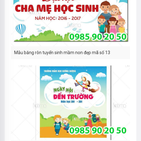
Mẫu băng rôn tuyển sinh mầm non đẹp mã số 13