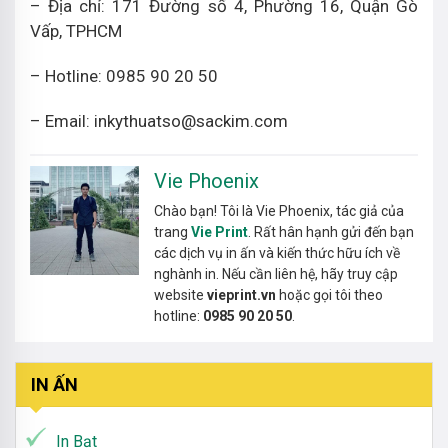
– Địa chỉ: 171 Đường số 4, Phường 16, Quận Gò
Vấp, TPHCM
– Hotline: 0985 90 20 50
– Email: inkythuatso@sackim.com
Vie Phoenix
Chào bạn! Tôi là Vie Phoenix, tác giả của
trang
Vie Print
. Rất hân hạnh gửi đến bạn
các dịch vụ in ấn và kiến thức hữu ích về
nghành in. Nếu cần liên hệ, hãy truy cập
website
vieprint.vn
hoặc gọi tôi theo
hotline:
0985 90 20 50
.
IN ẤN
In Bạt