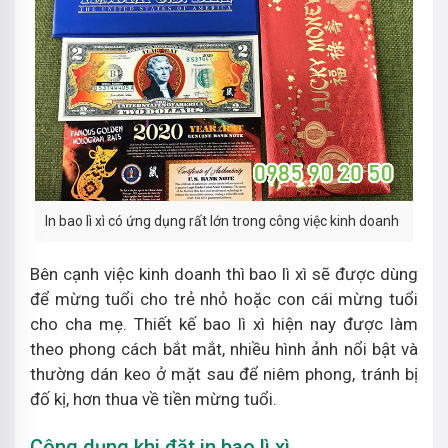
In bao lì xì có ứng dụng rất lớn trong công việc kinh doanh
Bên cạnh việc kinh doanh thì bao lì xì sẽ được dùng
để mừng tuổi cho trẻ nhỏ hoặc con cái mừng tuổi
cho cha mẹ. Thiết kế bao lì xì hiện nay được làm
theo phong cách bắt mắt, nhiều hình ảnh nổi bật và
thường dán keo ở mặt sau để niêm phong, tránh bị
đố kị, hơn thua về tiền mừng tuổi.
Công dụng khi đặt in bao lì xì